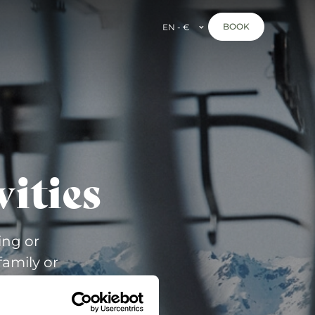
BOOK
EN - €
vities
ing or
family or
 in our