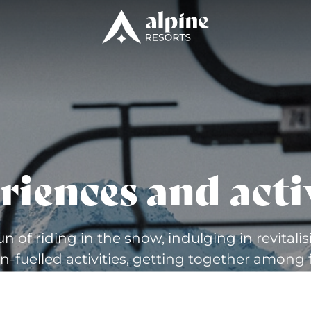
iences and acti
un of riding in the snow, indulging in revitalis
n-fuelled activities, getting together among 
s... Discover an amazing range of experiences
mountain resorts.