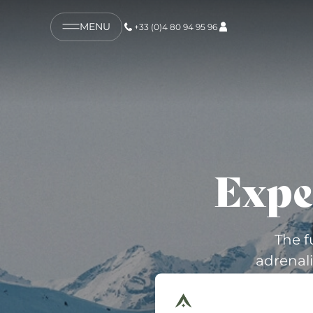
MENU
+33 (0)4 80 94 95 96
Exper
The f
adrenali
friend