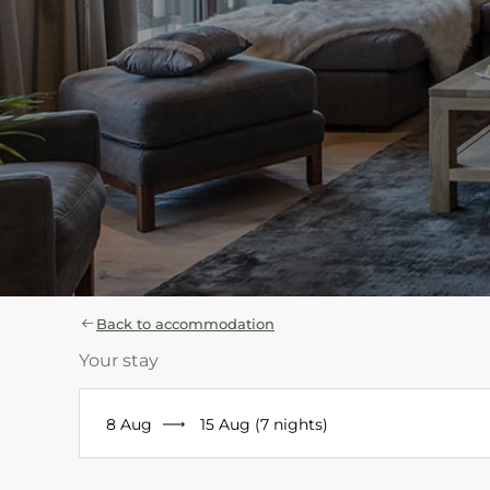
Back to accommodation
Your stay
8 Aug
15 Aug (7 nights)