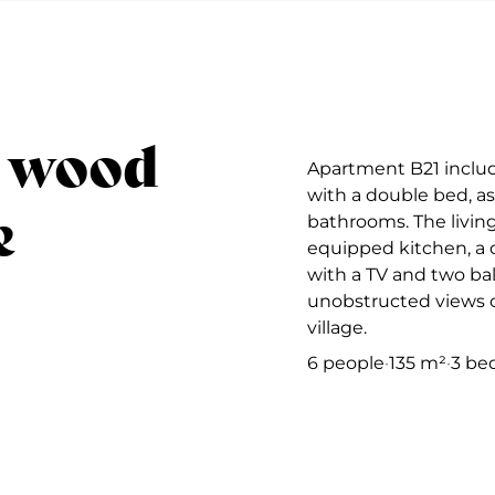
wood
f
Apartment B21 inclu
with a double bed, as
e
bathrooms. The living
equipped kitchen, a 
with a TV and two bal
unobstructed views 
village.
6 people
·
135 m²
·
3 be