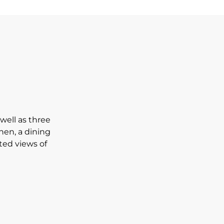
well as three
hen, a dining
ted views of