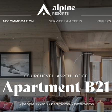
ACCOMMODATION
SERVICES & ACCESS
OFFERS 
COURCHEVEL
ASPEN LODGE
Apartment B21
6 people
·
135 m²
·
3 bedrooms
·
3 bathrooms