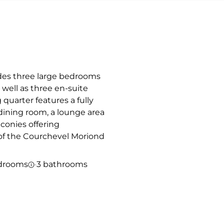
des three large bedrooms
 well as three en-suite
 quarter features a fully
dining room, a lounge area
conies offering
of the Courchevel Moriond
drooms
·
3 bathrooms