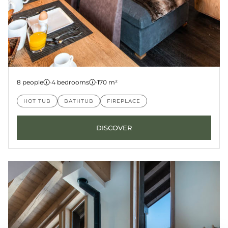
Chalet 1
8 people
·
4 bedrooms
·
170 m²
COURCHEVEL
YELLOWSTONE
HOT TUB
BATHTUB
FIREPLACE
DISCOVER