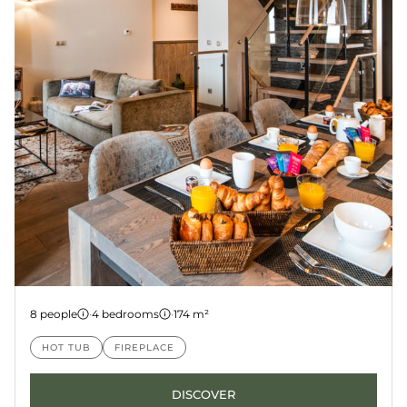
Chalet 2
8 people
·
4 bedrooms
·
174 m²
COURCHEVEL
YELLOWSTONE
HOT TUB
FIREPLACE
DISCOVER