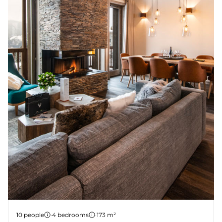
Chalet 3
10 people
·
4 bedrooms
·
173 m²
COURCHEVEL
YELLOWSTONE