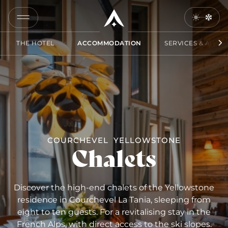
COPY
LINK
THE HOTEL
ACCOMMODATION
SERVICES & ACCES
SEND
BY
EMAIL
COURCHEVEL
YELLOWSTONE
Chalets
Discover the high-end chalets of the Yellowstone
residence in Courchevel La Tania, sleeping from
eight to ten guests. For a revitalising stay in the
French Alps, with direct access to the ski slopes.