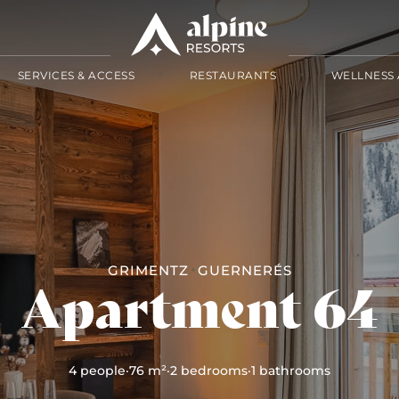
SERVICES & ACCESS
RESTAURANTS
WELLNESS 
GRIMENTZ
GUERNERÉS
Apartment 64
4 people
·
76 m²
·
2 bedrooms
·
1 bathrooms