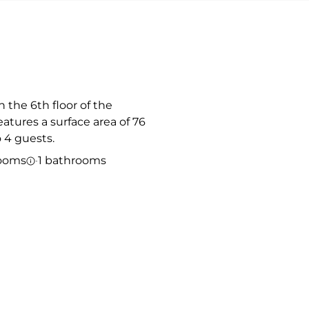
 the 6th floor of the
atures a surface area of 76
 4 guests.
ooms
·
1 bathrooms