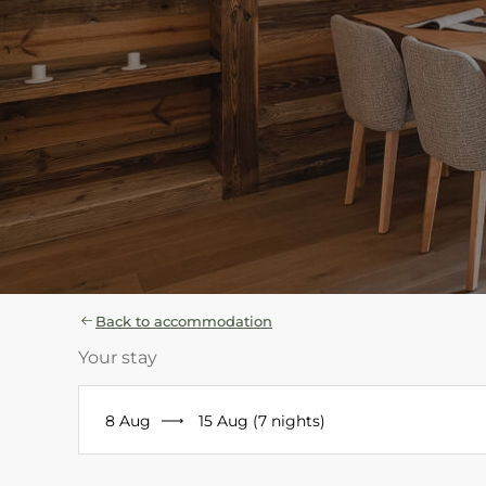
Back to accommodation
Your stay
8 Aug
15 Aug (7 nights)