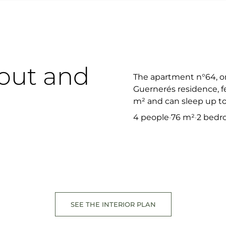
 out and
The apartment n°64, on
Guernerés residence, fe
m² and can sleep up to
4 people
·
76 m²
·
2 bedr
SEE THE INTERIOR PLAN