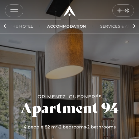
COPY
LINK
THE HOTEL
ACCOMMODATION
SERVICES & ACCES
SEND
BY
EMAIL
GRIMENTZ
GUERNERÉS
Apartment 94
4 people
·
82 m²
·
2 bedrooms
·
2 bathrooms