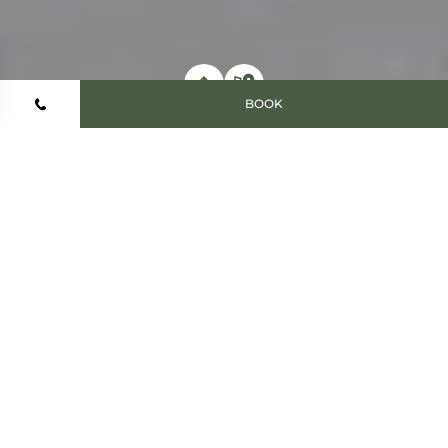
BOOK
Home
Hotels & Resorts
Steamboat - NEW 26/27
Your stay
mountain
Nature and
elegance
come together
In the summer, the mountain reveals luxuriant landscapes
and provides the perfect venue for outdoor activities and
moments of delight shared with family or friends. Set