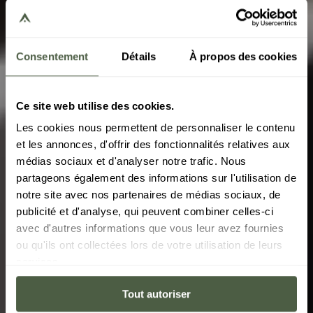
Consentement
Détails
À propos des cookies
Ce site web utilise des cookies.
Les cookies nous permettent de personnaliser le contenu
COURCHEVEL
et les annonces, d'offrir des fonctionnalités relatives aux
Steamboat 5*
médias sociaux et d'analyser notre trafic. Nous
partageons également des informations sur l'utilisation de
notre site avec nos partenaires de médias sociaux, de
The Steamboat 5* hotel, ideally located in the
publicité et d'analyse, qui peuvent combiner celles-ci
centre of the village of Courchevel Moriond, opens
avec d'autres informations que vous leur avez fournies
the doors to exceptional apartments, combined
ou qu'ils ont collectées lors de votre utilisation de leurs
with essential hotel services
services.
Tout autoriser