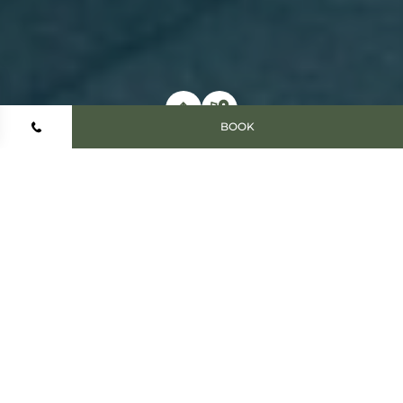
BOOK
Home
Hotels & Resorts
Vail Lodge
Your stay
Val
Your summer holiday in
d’Isère
Have you ever dreamt of spending the summer in the