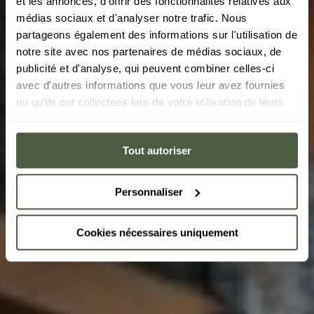
et les annonces, d'offrir des fonctionnalités relatives aux
The residence
médias sociaux et d'analyser notre trafic. Nous
partageons également des informations sur l'utilisation de
notre site avec nos partenaires de médias sociaux, de
Discover the Vail Lodge Residence in Val d'Isère and
publicité et d'analyse, qui peuvent combiner celles-ci
stay in a beautiful apartment featuring high-end
avec d'autres informations que vous leur avez fournies
amenities and accommodating from six to 12
ou qu'ils ont collectées lors de votre utilisation de leurs
guests.
services.
Tout autoriser
Personnaliser
Cookies nécessaires uniquement