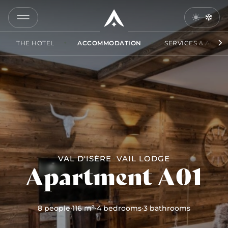
A01
COPY
THE HOTEL
ACCOMMODATION
SERVICES & ACCES
LINK
SEND
BY
EMAIL
VAL D'ISÈRE
VAIL LODGE
Apartment A01
8 people
·
116 m²
·
4 bedrooms
·
3 bathrooms