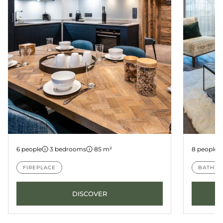
Apartment A02
Apartme
6 people
·
3 bedrooms
·
85 m²
8 people
FIREPLACE
BATHTU
DISCOVER