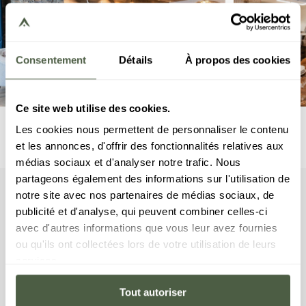
Consentement
Détails
À propos des cookies
Ce site web utilise des cookies.
Les cookies nous permettent de personnaliser le contenu
et les annonces, d'offrir des fonctionnalités relatives aux
médias sociaux et d'analyser notre trafic. Nous
partageons également des informations sur l'utilisation de
notre site avec nos partenaires de médias sociaux, de
apartment
Your
publicité et d'analyse, qui peuvent combiner celles-ci
avec d'autres informations que vous leur avez fournies
This apartment has three bedrooms with double
ou qu'ils ont collectées lors de votre utilisation de leurs
beds, one cabin room with a bunk bed, and three
services.
en-suite bathrooms. The living area features a
sitting area with TV, a fully equipped kitchen and a
Tout autoriser
fireplace. A balcony completes the space. The