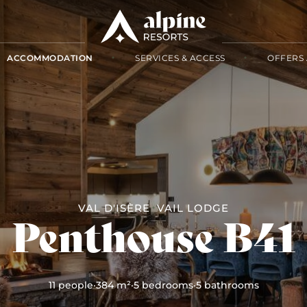
ACCOMMODATION
SERVICES & ACCESS
OFFERS 
VAL D'ISÈRE
VAIL LODGE
Penthouse B41
11 people
·
384 m²
·
5 bedrooms
·
5 bathrooms