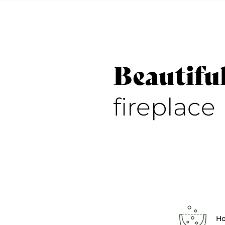
Beautifu
fireplace
Ho