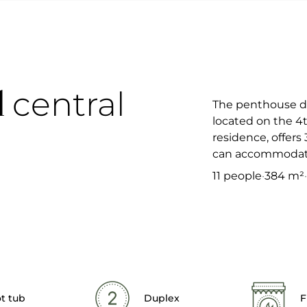
l
central
The penthouse d
located on the 4t
residence, offers
can accommodate
11 people
·
384 m²
·
t tub
Duplex
F