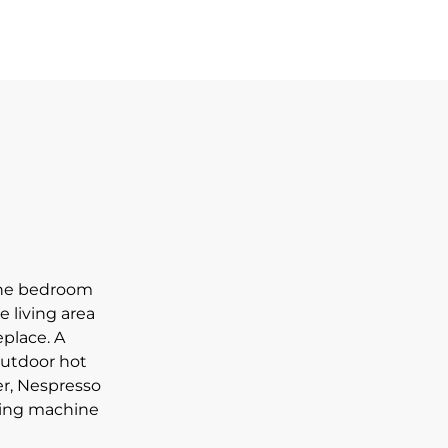
one bedroom
 living area
eplace. A
outdoor hot
er, Nespresso
shing machine