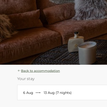
Back to accommodation
Your stay
6 Aug
13 Aug (7 nights)