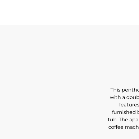
This penth
with a doub
features
furnished 
tub. The apa
coffee machi