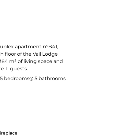
uplex apartment n°B41,
h floor of the Vail Lodge
 384 m² of living space and
 11 guests.
5 bedrooms
·
5 bathrooms
ireplace