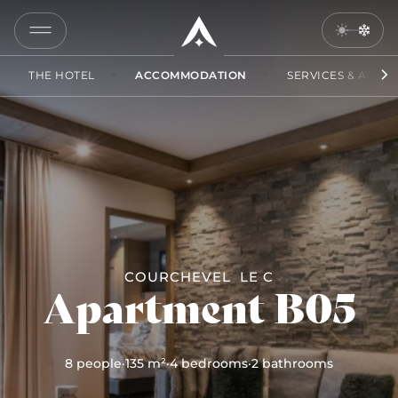
B05
COPY
LINK
THE HOTEL
ACCOMMODATION
SERVICES & ACCES
SEND
BY
EMAIL
COURCHEVEL
LE C
Apartment B05
8 people
·
135 m²
·
4 bedrooms
·
2 bathrooms