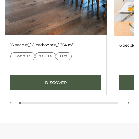
Penthouse D15
Apartm
16 people
·
8 bedrooms
·
364 m²
6 people
HOT TUB
SAUNA
LIFT
DISCOVER