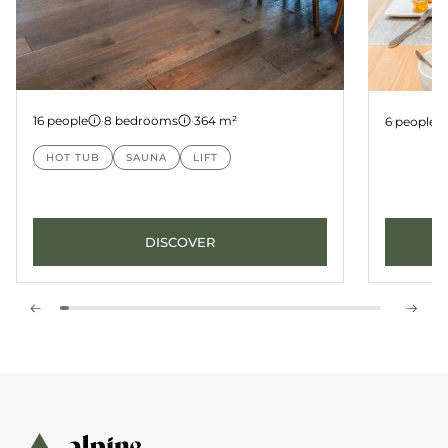
Penthouse D15
Apartm
16 people
·
8 bedrooms
·
364 m²
6 people
HOT TUB
SAUNA
LIFT
DISCOVER