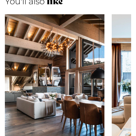
like
You'll also