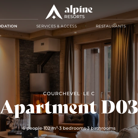
DATION
SERVICES & ACCESS
RESTAURANTS
COURCHEVEL
LE C
Apartment D0
6 people
·
102 m²
·
3 bedrooms
·
3 bathrooms