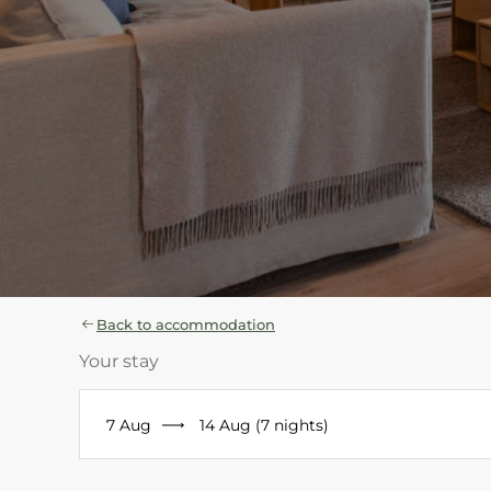
Back to accommodation
Your stay
7 Aug
14 Aug (7 nights)