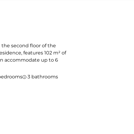
the second floor of the
idence, features 102 m² of
can accommodate up to 6
bedrooms
·
3 bathrooms