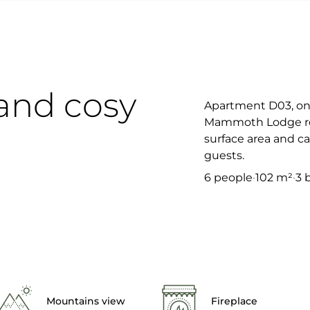
and cosy
Apartment D03, on 
Mammoth Lodge res
surface area and 
guests.
6 people
·
102 m²
·
3 
Mountains view
Fireplace