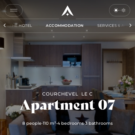
07
COPY
LINK
THE HOTEL
ACCOMMODATION
SERVICES & ACCES
SEND
BY
EMAIL
COURCHEVEL
LE C
Apartment 07
8 people
·
110 m²
·
4 bedrooms
·
3 bathrooms