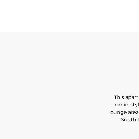
This apar
cabin-sty
lounge area
South-f