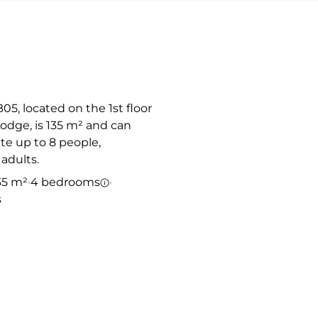
5, located on the 1st floor
Lodge, is 135 m² and can
 up to 8 people,
dults.
35 m²
·
4 bedrooms
·
s