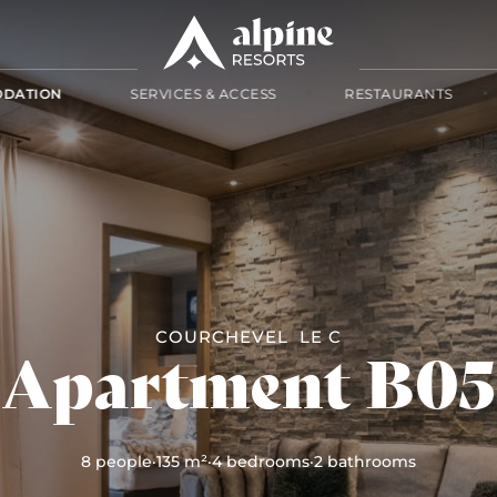
DATION
SERVICES & ACCESS
RESTAURANTS
COURCHEVEL
LE C
Apartment B05
8 people
·
135 m²
·
4 bedrooms
·
2 bathrooms