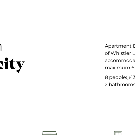
n
Apartment B0
of Whistler 
city
accommodate
maximum 6 a
8 people
·
1
2 bathroom