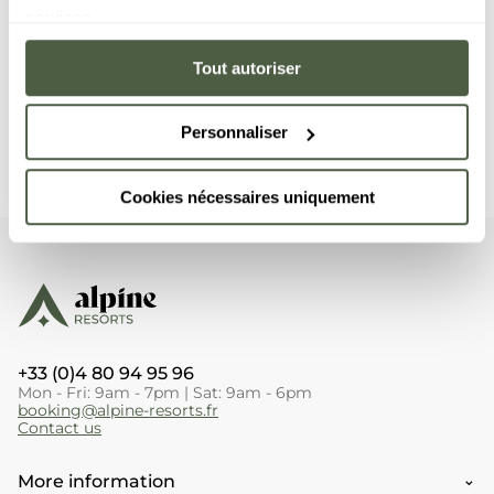
wellness area access)
services.
- Massage - 45-minute between 3pm and 7pm (80€)
Tout autoriser
For every 2 sessions booked : A complimentary Gemology
massage oil
For every 3 sessions booked : A free Gemology candle
Personnaliser
Booking
+33 (0)4 80 94 70 53
Cookies nécessaires uniquement
+33 (0)4 80 94 95 96
Mon - Fri: 9am - 7pm | Sat: 9am - 6pm
booking@alpine-resorts.fr
Contact us
More information