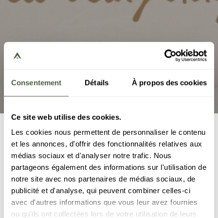
Consentement
Détails
À propos des cookies
Ce site web utilise des cookies.
Home
Events
Well-being days
Les cookies nous permettent de personnaliser le contenu
et les annonces, d'offrir des fonctionnalités relatives aux
Well-being days in Les Gets, Spa Kinabalu.
médias sociaux et d'analyser notre trafic. Nous
- Renata Drainage 2-hand - 1h between 10am and 7pm
partageons également des informations sur l'utilisation de
(199€)
notre site avec nos partenaires de médias sociaux, de
- Renata Drainage 4-hand - 1h between 10am and 7pmh
publicité et d'analyse, qui peuvent combiner celles-ci
(319€)
avec d'autres informations que vous leur avez fournies
- Sound bath - 45-minute at 11am and 5pm (12€ with
ou qu'ils ont collectées lors de votre utilisation de leurs