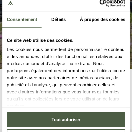
Consentement
Détails
À propos des cookies
Ce site web utilise des cookies.
Les cookies nous permettent de personnaliser le contenu
et les annonces, d'offrir des fonctionnalités relatives aux
médias sociaux et d'analyser notre trafic. Nous
partageons également des informations sur l'utilisation de
Home
Events
Yoga course
notre site avec nos partenaires de médias sociaux, de
publicité et d'analyse, qui peuvent combiner celles-ci
Yoga classes on the terrace of the Bistrot Manali or in the
avec d'autres informations que vous leur avez fournies
Spa Manali in case of bad weather.
ou qu'ils ont collectées lors de votre utilisation de leurs
30€ for 1 hour, minimum 4 people - with Jenna Michaud
services.
Booking
+33 (0)4 79 08 07 07
Tout autoriser