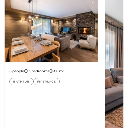
Apartment 22
6 people
·
3 bedrooms
·
86 m²
BATHTUB
FIREPLACE