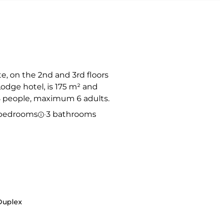
e, on the 2nd and 3rd floors
Lodge hotel, is 175 m² and
people, maximum 6 adults.
bedrooms
·
3 bathrooms
Duplex