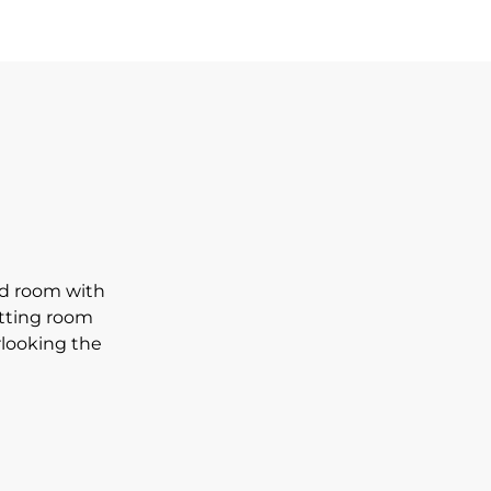
ed room with
itting room
rlooking the