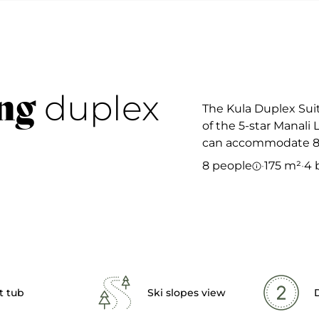
ng
duplex
The Kula Duplex Suit
of the 5-star Manali 
can accommodate 8 
8 people
·
175 m²
·
4 
t tub
Ski slopes view