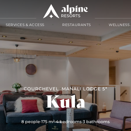
SERVICES & ACCESS
RESTAURANTS
WELLNESS 
COURCHEVEL
MANALI LODGE 5*
Kula
8 people
·
175 m²
·
4 bedrooms
·
3 bathrooms