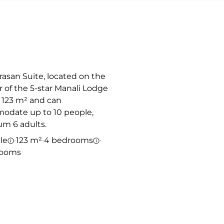
rasan Suite, located on the
r of the 5-star Manali Lodge
s 123 m² and can
odate up to 10 people,
m 6 adults.
le
·
123 m²
·
4 bedrooms
·
rooms