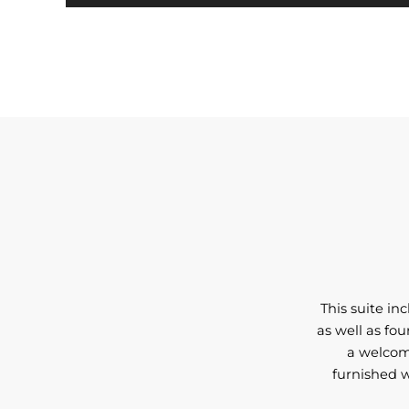
This suite i
as well as fou
a welcomi
furnished w