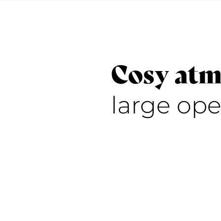
Cosy at
large op