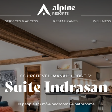
SERVICES & ACCESS
RESTAURANTS
WELLNESS 
COURCHEVEL
MANALI LODGE 5*
Suite Indrasan
10 people
·
123 m²
·
4 bedrooms
·
4 bathrooms