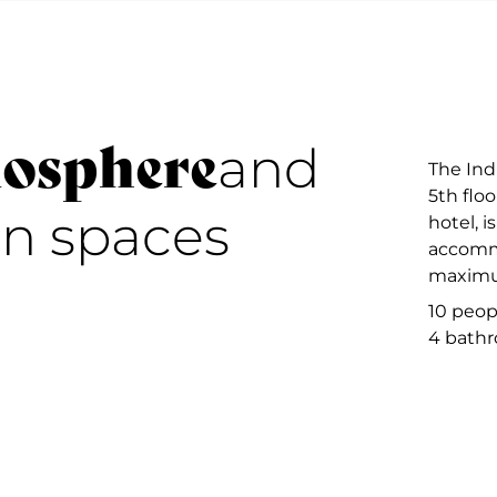
mosphere
and
The Ind
5th floo
en spaces
hotel, i
accomm
maximu
10 peop
4 bath