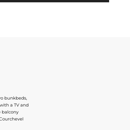
wo bunkbeds, 
with a TV and 
 balcony 
 Courchevel 