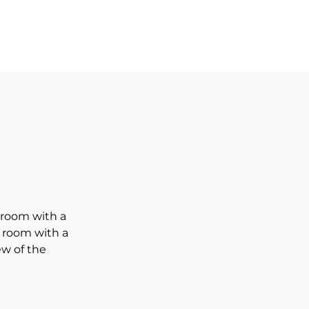
 room with a
g room with a
ew of the