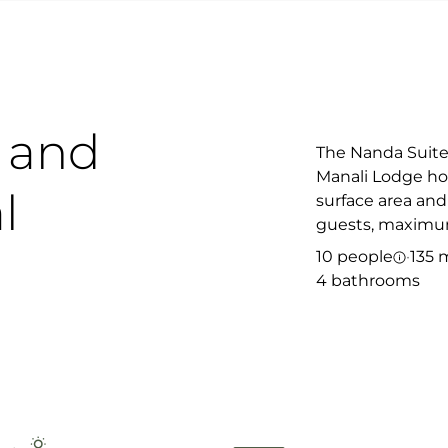
and
The Nanda Suite, 
Manali Lodge hot
l
surface area an
guests, maximum
10 people
·
135 
4 bathrooms