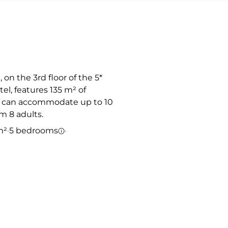
on the 3rd floor of the 5*
el, features 135 m² of
d can accommodate up to 10
 8 adults.
m²
·
5 bedrooms
·