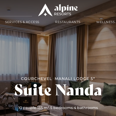
SERVICES & ACCESS
RESTAURANTS
WELLNESS 
COURCHEVEL
MANALI LODGE 5*
Suite Nanda
10 people
·
135 m²
·
5 bedrooms
·
4 bathrooms