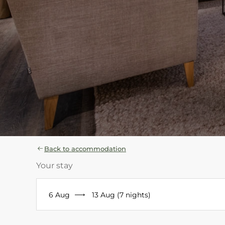
Back to accommodation
Your stay
6 Aug
13 Aug (7 nights)