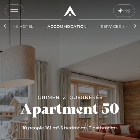
COPY
LINK
THE HOTEL
ACCOMMODATION
SERVICES & ACCES
SEND
BY
EMAIL
GRIMENTZ
GUERNERÉS
Apartment 50
10 people
·
161 m²
·
5 bedrooms
·
3 bathrooms