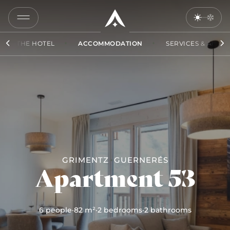
COPY
LINK
THE HOTEL
ACCOMMODATION
SERVICES & ACCES
SEND
BY
EMAIL
GRIMENTZ
GUERNERÉS
Apartment 53
6 people
·
82 m²
·
2 bedrooms
·
2 bathrooms