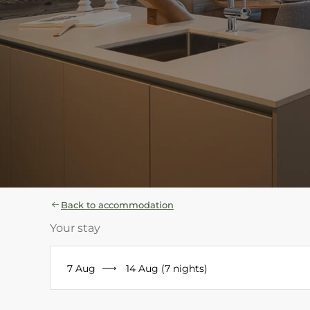
Back to accommodation
Your stay
7 Aug
14 Aug (7 nights)