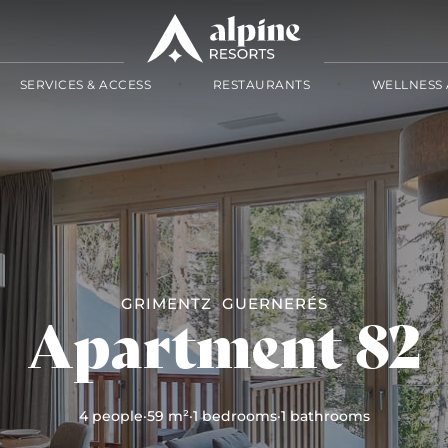
SERVICES & ACCESS
RESTAURANTS
WELLNESS 
GRIMENTZ
GUERNERÉS
Apartment 82
4 people
·
59 m²
·
1 bedrooms
·
1 bathrooms