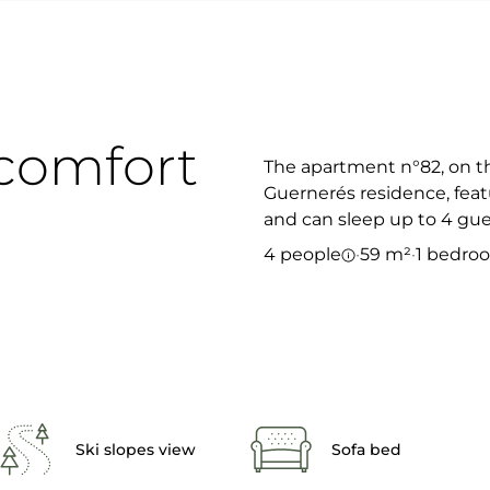
comfort
The apartment n°82, on th
Guernerés residence, feat
and can sleep up to 4 gue
4 people
·
59 m²
·
1 bedro
Ski slopes view
Sofa bed