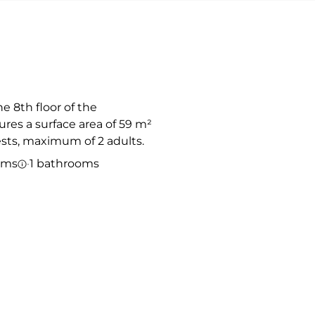
e 8th floor of the
ures a surface area of 59 m²
sts, maximum of 2 adults.
oms
·
1 bathrooms